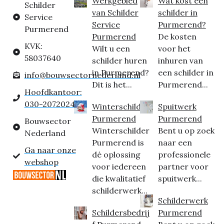
Werkgebied
Wat kost een
Schilder
van Schilder
schilder in
Service
Service
Purmerend?
Purmerend
Purmerend
De kosten
KVK:
Wilt u een
voor het
58037640
schilder huren
inhuren van
in Purmerend?
een schilder in
info@bouwsectornederland.nl
Dit is het...
Purmerend...
Hoofdkantoor:
030-2072024
Winterschilder
Spuitwerk
Purmerend
Purmerend
Bouwsector
Winterschilder
Bent u op zoek
Nederland
Purmerend is
naar een
Ga naar onze
dé oplossing
professionele
webshop
voor iedereen
partner voor
die kwalitatief
spuitwerk...
schilderwerk...
Schilderwerk
Schildersbedrij
Purmerend