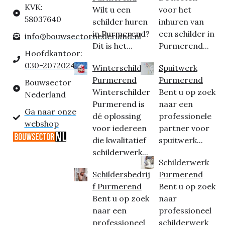
KVK:
Wilt u een
voor het
58037640
schilder huren
inhuren van
in Purmerend?
een schilder in
info@bouwsectornederland.nl
Dit is het...
Purmerend...
Hoofdkantoor:
030-2072024
Winterschilder
Spuitwerk
Purmerend
Purmerend
Bouwsector
Winterschilder
Bent u op zoek
Nederland
Purmerend is
naar een
Ga naar onze
dé oplossing
professionele
webshop
voor iedereen
partner voor
die kwalitatief
spuitwerk...
schilderwerk...
Schilderwerk
Schildersbedrij
Purmerend
f Purmerend
Bent u op zoek
Bent u op zoek
naar
naar een
professioneel
professioneel
schilderwerk