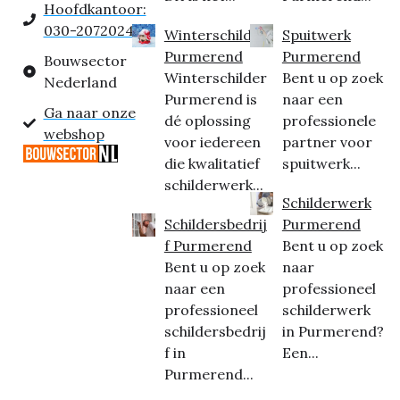
Hoofdkantoor:
030-2072024
Winterschilder
Spuitwerk
Purmerend
Purmerend
Bouwsector
Winterschilder
Bent u op zoek
Nederland
Purmerend is
naar een
Ga naar onze
dé oplossing
professionele
webshop
voor iedereen
partner voor
die kwalitatief
spuitwerk...
schilderwerk...
Schilderwerk
Schildersbedrij
Purmerend
f Purmerend
Bent u op zoek
Bent u op zoek
naar
naar een
professioneel
professioneel
schilderwerk
schildersbedrij
in Purmerend?
f in
Een...
Purmerend...