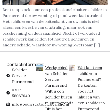
Bent u op zoek naar een professionele buitenschilder in
Purmerend die uw woning of pand weer laat stralen?
Het schilderen van de buitenkant van uw huis is niet
alleen een kwestie van uitstraling, maar ook van
bescherming en duurzaamheid. Slecht of verouderd
schilderwerk kan leiden tot houtrot, scheuren en
andere schade, waardoor uw woning kwetsbaar […]
Contactinformatie:
Werkgebied
Wat kost een
Schilder
van Schilder
schilder in
Service
Service
Purmerend?
Purmerend
Purmerend
De kosten
KVK:
Wilt u een
voor het
58037640
schilder huren
inhuren van
in Purmerend?
een schilder in
info@bouwsectornederland.nl
Dit is het...
Purmerend...