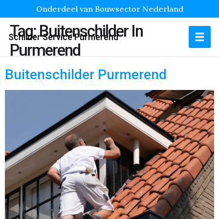
Onderdeel van Bouwsector Nederland
Tag:
Buitenschilder In
Schilder Service Purmerend
Purmerend
Buitenschilder Purmerend