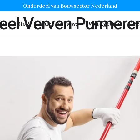
Onderdeel van Bouwsector Nederland
neel Verven Purmere
me
Blog
Video Reviews
Werkgebied
We