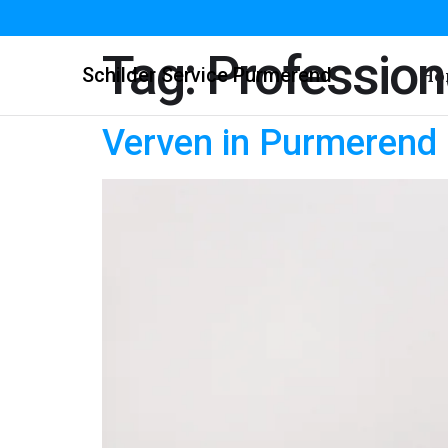
Tag:
Professio
Schilder Service Purmerend
Ho
Verven in Purmerend