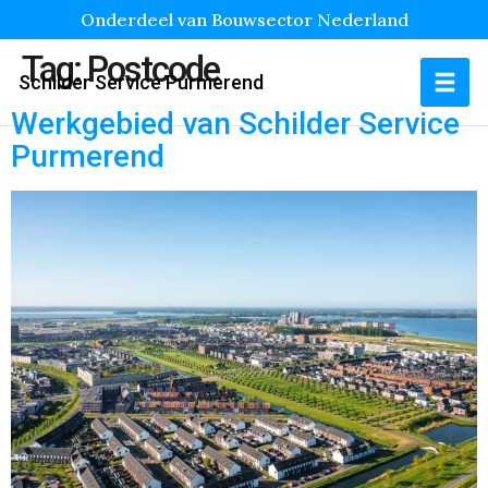
Onderdeel van Bouwsector Nederland
Tag:
Postcode
Schilder Service Purmerend
Werkgebied van Schilder Service
Purmerend