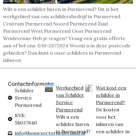
Wilt u een schilder huren in Purmerend? Dit is het
werkgebied van ons schildersbedrijf in Purmerend.
Centrum Purmerend Noord Purmerend Zuid
Purmerend West Purmerend Oost Purmerend
Weidevenne Heb je vragen? Vraag een gratis offerte
aan of bel ons: 030-2072024 Woont u in deze postcode
gebieden? Dan kunt u onze schilders in Purmerend
inhuren.
Contactinformatie:
Werkgebied
Wat kost een
Schilder
van Schilder
schilder in
Service
Service
Purmerend?
Purmerend
Purmerend
De kosten
KVK:
Wilt u een
voor het
58037640
schilder huren
inhuren van
in Purmerend?
een schilder in
info@bouwsectornederland.nl