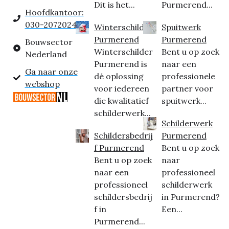
Dit is het...
Purmerend...
Hoofdkantoor:
030-2072024
Winterschilder
Spuitwerk
Purmerend
Purmerend
Bouwsector
Winterschilder
Bent u op zoek
Nederland
Purmerend is
naar een
Ga naar onze
dé oplossing
professionele
webshop
voor iedereen
partner voor
die kwalitatief
spuitwerk...
schilderwerk...
Schilderwerk
Schildersbedrij
Purmerend
f Purmerend
Bent u op zoek
Bent u op zoek
naar
naar een
professioneel
professioneel
schilderwerk
schildersbedrij
in Purmerend?
f in
Een...
Purmerend...