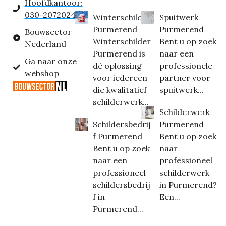
Hoofdkantoor:
030-2072024
Winterschilder
Spuitwerk
Purmerend
Purmerend
Bouwsector
Winterschilder
Bent u op zoek
Nederland
Purmerend is
naar een
Ga naar onze
dé oplossing
professionele
webshop
voor iedereen
partner voor
die kwalitatief
spuitwerk...
schilderwerk...
Schilderwerk
Schildersbedrij
Purmerend
f Purmerend
Bent u op zoek
Bent u op zoek
naar
naar een
professioneel
professioneel
schilderwerk
schildersbedrij
in Purmerend?
f in
Een...
Purmerend...