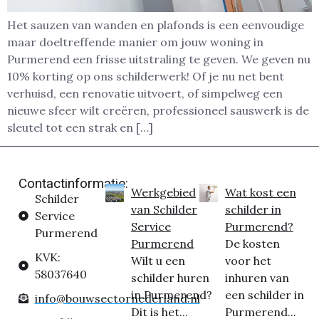
Het sauzen van wanden en plafonds is een eenvoudige
maar doeltreffende manier om jouw woning in
Purmerend een frisse uitstraling te geven. We geven nu
10% korting op ons schilderwerk! Of je nu net bent
verhuisd, een renovatie uitvoert, of simpelweg een
nieuwe sfeer wilt creëren, professioneel sauswerk is de
sleutel tot een strak en […]
Contactinformatie:
Werkgebied
Wat kost een
Schilder
van Schilder
schilder in
Service
Service
Purmerend?
Purmerend
Purmerend
De kosten
KVK:
Wilt u een
voor het
58037640
schilder huren
inhuren van
in Purmerend?
een schilder in
info@bouwsectornederland.nl
Dit is het...
Purmerend...