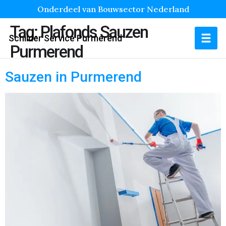
Onderdeel van Bouwsector Nederland
Tag:
Plafonds Sauzen
Schilder Service Purmerend
Purmerend
Sauzen in Purmerend