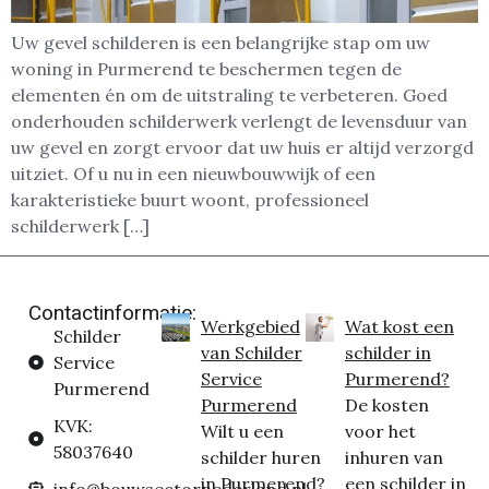
Uw gevel schilderen is een belangrijke stap om uw
woning in Purmerend te beschermen tegen de
elementen én om de uitstraling te verbeteren. Goed
onderhouden schilderwerk verlengt de levensduur van
uw gevel en zorgt ervoor dat uw huis er altijd verzorgd
uitziet. Of u nu in een nieuwbouwwijk of een
karakteristieke buurt woont, professioneel
schilderwerk […]
Contactinformatie:
Werkgebied
Wat kost een
Schilder
van Schilder
schilder in
Service
Service
Purmerend?
Purmerend
Purmerend
De kosten
KVK:
Wilt u een
voor het
58037640
schilder huren
inhuren van
in Purmerend?
een schilder in
info@bouwsectornederland.nl