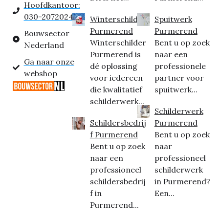
Hoofdkantoor:
030-2072024
Winterschilder
Spuitwerk
Purmerend
Purmerend
Bouwsector
Winterschilder
Bent u op zoek
Nederland
Purmerend is
naar een
Ga naar onze
dé oplossing
professionele
webshop
voor iedereen
partner voor
die kwalitatief
spuitwerk...
schilderwerk...
Schilderwerk
Schildersbedrij
Purmerend
f Purmerend
Bent u op zoek
Bent u op zoek
naar
naar een
professioneel
professioneel
schilderwerk
schildersbedrij
in Purmerend?
f in
Een...
Purmerend...