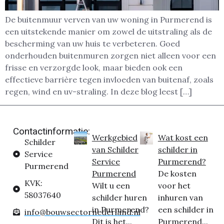
De buitenmuur verven van uw woning in Purmerend is
een uitstekende manier om zowel de uitstraling als de
bescherming van uw huis te verbeteren. Goed
onderhouden buitenmuren zorgen niet alleen voor een
frisse en verzorgde look, maar bieden ook een
effectieve barrière tegen invloeden van buitenaf, zoals
regen, wind en uv-straling. In deze blog leest […]
Contactinformatie:
Werkgebied
Wat kost een
Schilder
van Schilder
schilder in
Service
Service
Purmerend?
Purmerend
Purmerend
De kosten
KVK:
Wilt u een
voor het
58037640
schilder huren
inhuren van
in Purmerend?
een schilder in
info@bouwsectornederland.nl
Dit is het...
Purmerend...